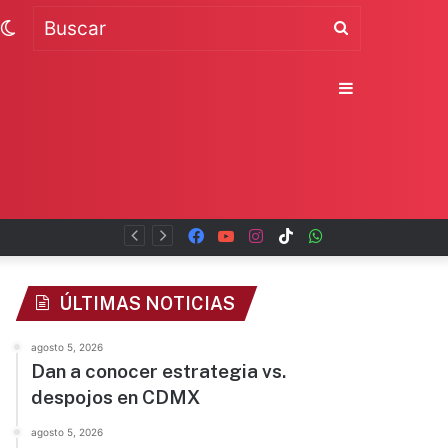
Switch
Buscar
skin
Sidebar
Facebook
YouTube
Instagram
TikTok
WhatsApp
x
ÚLTIMAS NOTICIAS
agosto 5, 2026
Dan a conocer estrategia vs.
despojos en CDMX
agosto 5, 2026