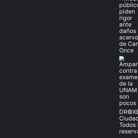
DR©XE
Ciudad
Todos 
reserv