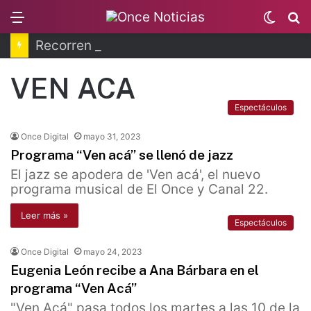
Menu
Switc
B
skin
Recorren la última ruta de Kimberly Moya
VEN ACA
Espectáculos
Once Digital
mayo 31, 2023
Programa “Ven acá” se llenó de jazz
El jazz se apodera de 'Ven acá', el nuevo
programa musical de El Once y Canal 22.
Leer más »
Espectáculos
Once Digital
mayo 24, 2023
Eugenia León recibe a Ana Bárbara en el
programa “Ven Acá”
"Ven Acá" pasa todos los martes a las 10 de la