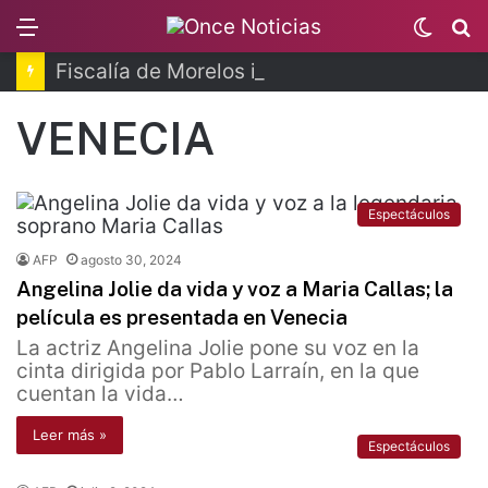
Menu
Switc
B
skin
Fiscalía de Morelos investiga explosión de pipa
VENECIA
Espectáculos
AFP
agosto 30, 2024
Angelina Jolie da vida y voz a Maria Callas; la
película es presentada en Venecia
La actriz Angelina Jolie pone su voz en la
cinta dirigida por Pablo Larraín, en la que
cuentan la vida…
Leer más »
Espectáculos