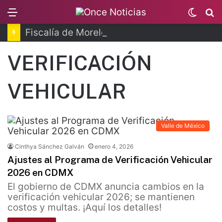
Menu
Switc
B
skin
Fiscalía de Morelos investiga explosión de pipa
VERIFICACIÓN
VEHICULAR
Valle de México
Cinthya Sánchez Galván
enero 4, 2026
Ajustes al Programa de Verificación Vehicular
2026 en CDMX
El gobierno de CDMX anuncia cambios en la
verificación vehicular 2026; se mantienen
costos y multas. ¡Aquí los detalles!