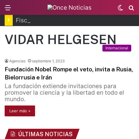
Menu
Switc
B
skin
Fiscalía de Morelos investiga explosión de pipa
VIDAR HELGESEN
Internacional
Agencias
septiembre 1, 2023
Fundación Nobel Rompe el veto, invita a Rusia,
Bielorrusia e Irán
La fundación extiende invitaciones para
promover la ciencia y la libertad en todo el
mundo.
Leer más »
ÚLTIMAS NOTICIAS