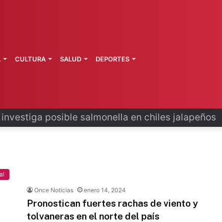
L
CULTURA
SALUD
DEPORTES
 la última ruta de Kimberly Moya
al
Once Noticias
enero 14, 2024
Pronostican fuertes rachas de viento y
tolvaneras en el norte del país