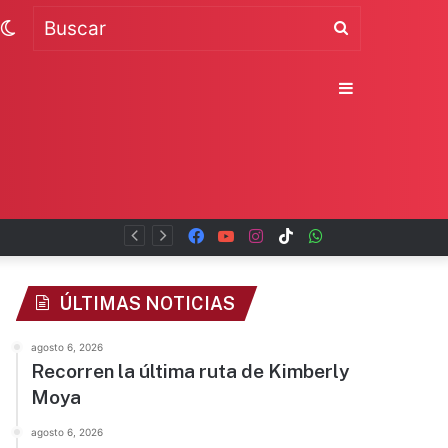
Switch
Buscar
skin
Sidebar
Facebook
YouTube
Instagram
TikTok
WhatsApp
x
ÚLTIMAS NOTICIAS
agosto 6, 2026
Recorren la última ruta de Kimberly
Moya
agosto 6, 2026