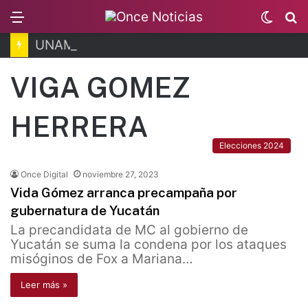
Menu
Switc
B
skin
UNAM: van 43 mil registros para examen de control
VIGA GOMEZ
HERRERA
Elecciones 2024
Once Digital
noviembre 27, 2023
Vida Gómez arranca precampaña por
gubernatura de Yucatán
La precandidata de MC al gobierno de
Yucatán se suma la condena por los ataques
misóginos de Fox a Mariana…
Leer más »