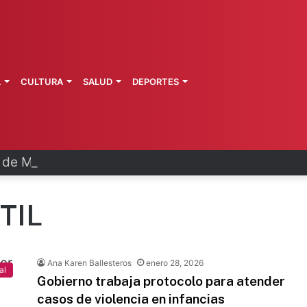
L
CULTURA
SALUD
DEPORTES
a de Morelos investiga explosión de pipa
TIL
Ana Karen Ballesteros
enero 28, 2026
al
Gobierno trabaja protocolo para atender
casos de violencia en infancias