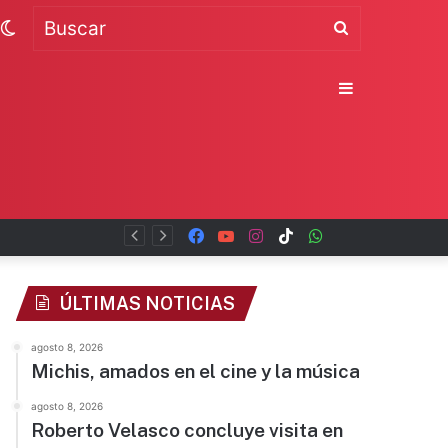
Switch
Buscar
skin
Sidebar
Facebook
YouTube
Instagram
TikTok
WhatsApp
x
ÚLTIMAS NOTICIAS
agosto 8, 2026
Michis, amados en el cine y la música
agosto 8, 2026
Roberto Velasco concluye visita en