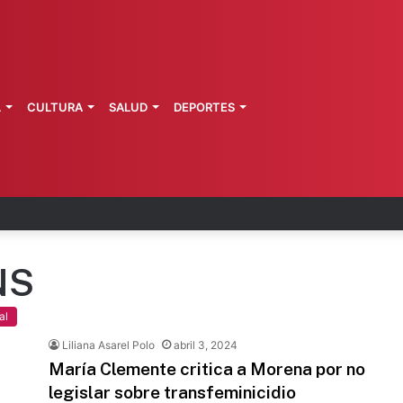
L
CULTURA
SALUD
DEPORTES
a de Morelos investiga explosión de pipa
NS
al
Liliana Asarel Polo
abril 3, 2024
María Clemente critica a Morena por no
legislar sobre transfeminicidio