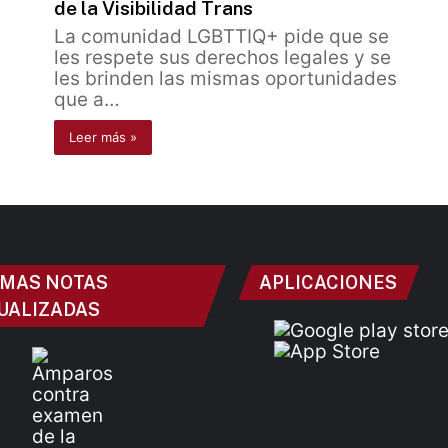
de la Visibilidad Trans
La comunidad LGBTTIQ+ pide que se
les respete sus derechos legales y se
les brinden las mismas oportunidades
que a…
Leer más »
IMAS NOTAS
APLICACIONES
UALIZADAS