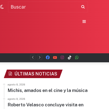
Switch
Buscar
skin
Sidebar
Facebook
YouTube
Instagram
TikTok
WhatsApp
x
ÚLTIMAS NOTICIAS
agosto 8, 2026
Michis, amados en el cine y la música
agosto 8, 2026
Roberto Velasco concluye visita en