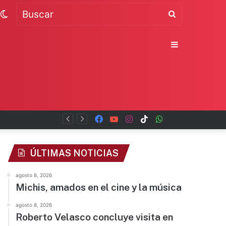
Switch
Buscar
skin
Sidebar
Facebook
YouTube
Instagram
TikTok
WhatsApp
x
ÚLTIMAS NOTICIAS
agosto 8, 2026
Michis, amados en el cine y la música
agosto 8, 2026
Roberto Velasco concluye visita en