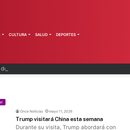
L
CULTURA
SALUD
DEPORTES
a de Morelos investiga explosión de pipa
al
Once Noticias
mayo 11, 2026
Trump visitará China esta semana
Durante su visita, Trump abordará con