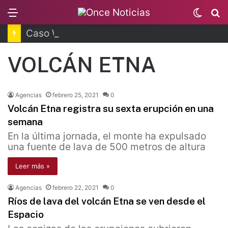
Menu
Switc
B
skin
Caso Wallace: Brenda Quevedo queda en libertad
VOLCÁN ETNA
Agencias
febrero 25, 2021
0
Volcán Etna registra su sexta erupción en una
semana
En la última jornada, el monte ha expulsado
una fuente de lava de 500 metros de altura
Leer más »
Agencias
febrero 22, 2021
0
Ríos de lava del volcán Etna se ven desde el
Espacio