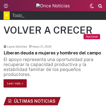
Menu
Switc
B
skin
Todd Blanche, nuevo fiscal general de EUA
VOLVER A CRECER
Nacional
Laura Sánchez
mayo 21, 2026
Liberan deuda a mujeres y hombres del campo
El apoyo representa una oportunidad para
recuperar la capacidad productiva y la
estabilidad familiar de los pequeños
productores.
Leer más »
ÚLTIMAS NOTICIAS