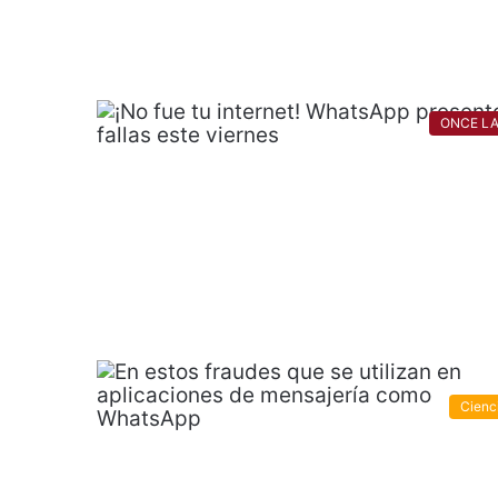
ONCE L
Cienc