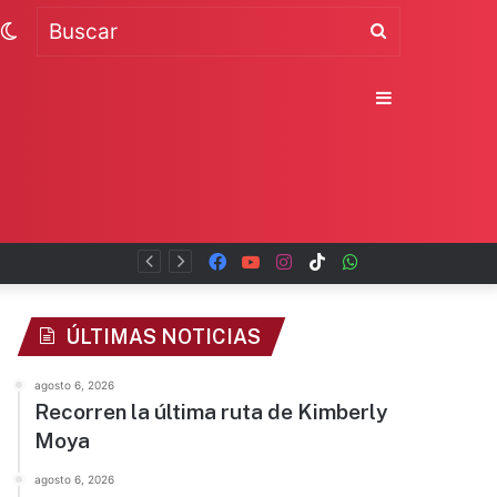
Switch
Buscar
skin
Sidebar
Facebook
YouTube
Instagram
TikTok
WhatsApp
x
ÚLTIMAS NOTICIAS
agosto 6, 2026
Recorren la última ruta de Kimberly
Moya
agosto 6, 2026