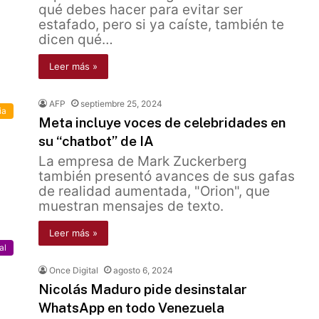
qué debes hacer para evitar ser
estafado, pero si ya caíste, también te
dicen qué…
Leer más »
AFP
septiembre 25, 2024
ia
Meta incluye voces de celebridades en
su “chatbot” de IA
La empresa de Mark Zuckerberg
también presentó avances de sus gafas
de realidad aumentada, "Orion", que
muestran mensajes de texto.
Leer más »
al
Once Digital
agosto 6, 2024
Nicolás Maduro pide desinstalar
WhatsApp en todo Venezuela