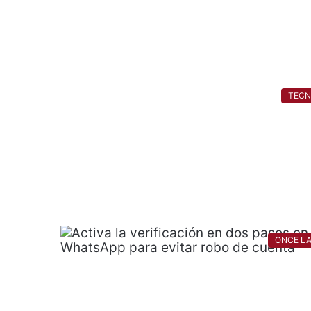
TEC
ONCE L