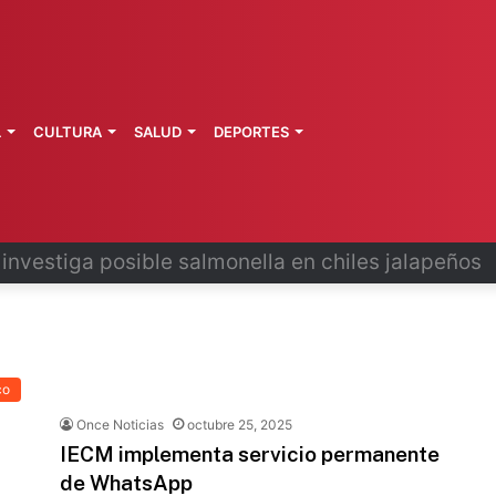
L
CULTURA
SALUD
DEPORTES
 la última ruta de Kimberly Moya
co
Once Noticias
octubre 25, 2025
IECM implementa servicio permanente
de WhatsApp