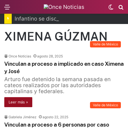
Menu
Switc
B
skin
Infantino se disculpa tras polémico plan de FIFA
XIMENA GÚZMAN
Valle de México
Once Noticias
agosto 28, 2025
Vinculan a proceso a implicado en caso Ximena
y José
Arturo fue detenido la semana pasada en
cateos realizados por las autoridades
capitalinas y federales.
Leer más »
Valle de México
Gabriela Jiménez
agosto 22, 2025
Vinculan a proceso a 6 personas por caso