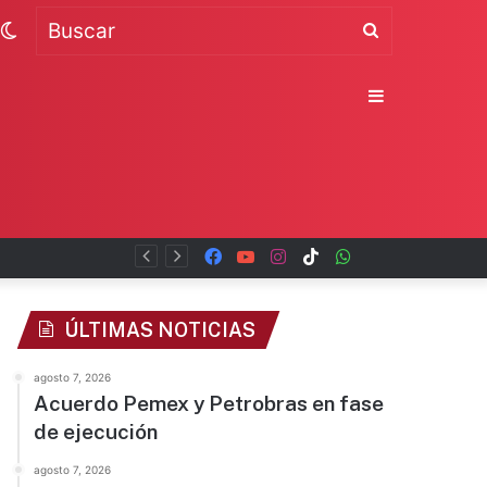
Switch
Buscar
skin
Sidebar
Facebook
YouTube
Instagram
TikTok
WhatsApp
x
ÚLTIMAS NOTICIAS
agosto 7, 2026
Acuerdo Pemex y Petrobras en fase
de ejecución
agosto 7, 2026