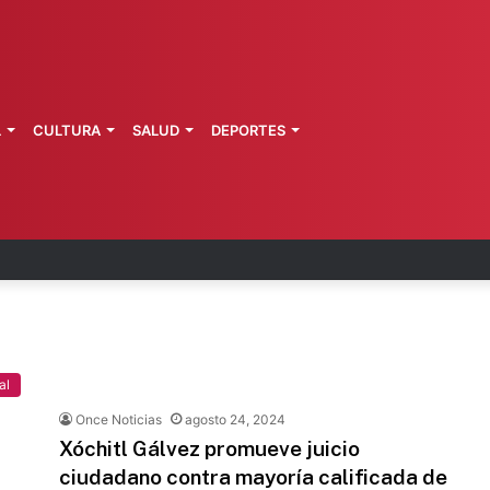
L
CULTURA
SALUD
DEPORTES
 Perú restablecen relaciones diplomáticas
al
Once Noticias
agosto 24, 2024
Xóchitl Gálvez promueve juicio
ciudadano contra mayoría calificada de