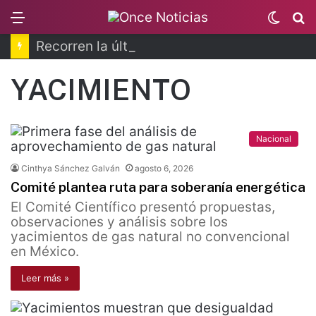
Menu
Switc
B
skin
Recorren la última ruta de Kimberly Moya
YACIMIENTO
Nacional
Cinthya Sánchez Galván
agosto 6, 2026
Comité plantea ruta para soberanía energética
El Comité Científico presentó propuestas,
observaciones y análisis sobre los
yacimientos de gas natural no convencional
en México.
Leer más »