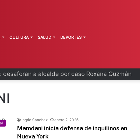
L
CULTURA
SALUD
DEPORTES
 fortalece coordinación sanitaria en los estados
NI
Ingrid Sánchez
enero 2, 2026
al
Mamdani inicia defensa de inquilinos en
Nueva York