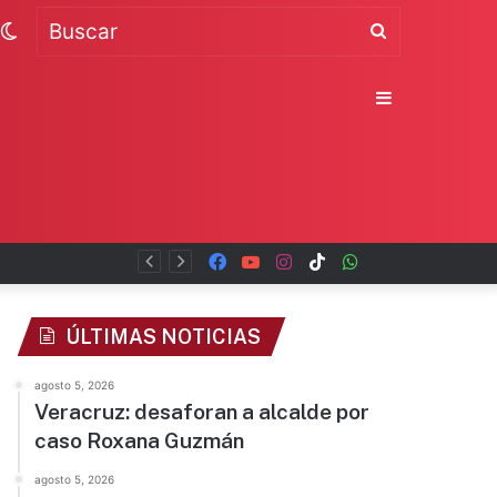
Switch
Buscar
skin
Sidebar
Facebook
YouTube
Instagram
TikTok
WhatsApp
x
ÚLTIMAS NOTICIAS
agosto 5, 2026
Veracruz: desaforan a alcalde por
caso Roxana Guzmán
agosto 5, 2026