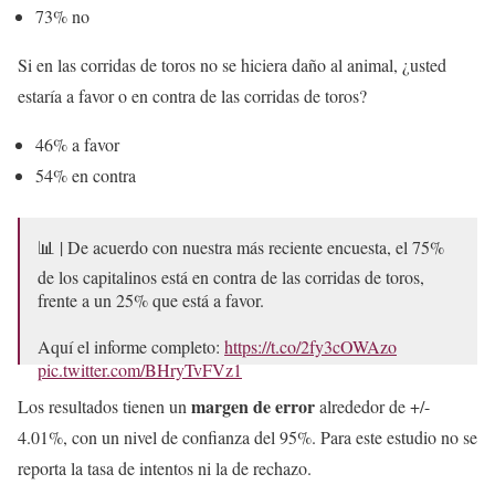
73% no
Si en las corridas de toros no se hiciera daño al animal, ¿usted
estaría a favor o en contra de las corridas de toros?
46% a favor
54% en contra
📊 | De acuerdo con nuestra más reciente encuesta, el 75%
de los capitalinos está en contra de las corridas de toros,
frente a un 25% que está a favor.
Aquí el informe completo:
https://t.co/2fy3cOWAzo
pic.twitter.com/BHryTvFVz1
margen de error
Los resultados tienen un
alrededor de +/-
— Enkoll (@enkoll_)
March 13, 2025
4.01%, con un nivel de confianza del 95%. Para este estudio no se
reporta la tasa de intentos ni la de rechazo.