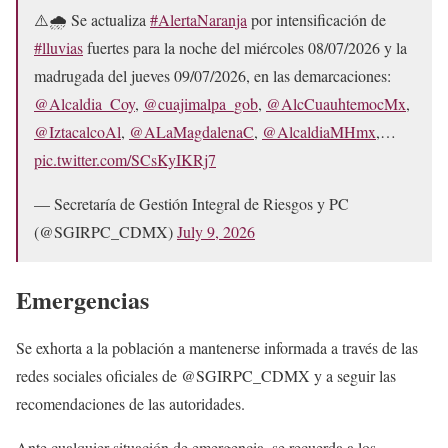
⚠️🌧️ Se actualiza
#AlertaNaranja
por intensificación de
#lluvias
fuertes para la noche del miércoles 08/07/2026 y la
madrugada del jueves 09/07/2026, en las demarcaciones:
@Alcaldia_Coy
,
@cuajimalpa_gob
,
@AlcCuauhtemocMx
,
@IztacalcoAl
,
@ALaMagdalenaC
,
@AlcaldiaMHmx
,…
pic.twitter.com/SCsKyIKRj7
— Secretaría de Gestión Integral de Riesgos y PC
(@SGIRPC_CDMX)
July 9, 2026
Emergencias
Se exhorta a la población a mantenerse informada a través de las
redes sociales oficiales de @SGIRPC_CDMX y a seguir las
recomendaciones de las autoridades.
Ante cualquier situación de emergencia, se recuerda a los