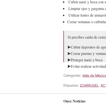
Cubrir nariz y boca con
Limpiar ojos y garganta 
Utilizar lentes de armazón 
Cerrar ventanas o cubrirla
Si percibes caída de cen
▶️Cubrir depósitos de agu
▶️Cerrar puertas y ventan
▶️Proteger nariz y boca
▶️Evitar realizar actividade
Categorías:
Valle de Méxic
— Secretaría de Gestió
Etiquetas:
2CARRUSEL
,
AC
Once Noticias