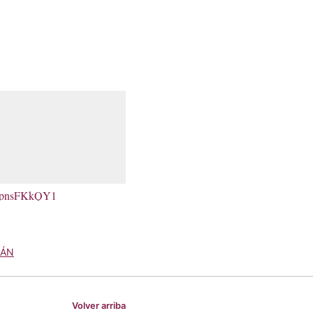
/ApnsFKkQY1
CÁN
Volver arriba