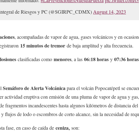
 mantente informado.
#LaPrevenciónEsNuestraFuerza
pic.twitter.com
n Integral de Riesgos y PC (@SGIRPC_CDMX)
August 14, 2023
aciones
, acompañadas de vapor de agua, gases volcánicos y en ocasione
15 minutos de tremor
registraron
de baja amplitud y alta frecuencia.
losiones
menores
06:18 horas
07:36 horas
clasificadas como
, a las
y
Semáforo de Alerta Volcánica
el
para el volcán Popocatépetl se encue
er actividad eruptiva con emisión de una pluma de vapor de agua y gas,
de fragmentos incandescentes hasta algunos kilómetros de distancia del c
s y flujos de lodo o escombros de corto alcance, sin la necesidad de req
ceniza,
ta fase, en caso de caída de
son: