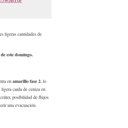
/l375WpBY0P
s ligeras cantidades de
 de este domingo.
amarillo fase 2
ntra en
, lo
 ligera caída de ceniza en
ráter, posibilidad de flujos
uerir una evacuación.