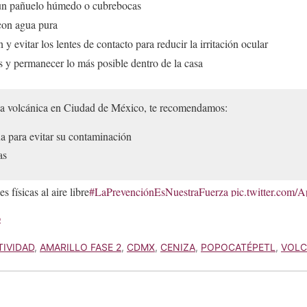
 un pañuelo húmedo o cubrebocas
con agua pura
y evitar los lentes de contacto para reducir la irritación ocular
s y permanecer lo más posible dentro de la casa
iza volcánica en Ciudad de México, te recomendamos:
a para evitar su contaminación
as
s físicas al aire libre
#LaPrevenciónEsNuestraFuerza
pic.twitter.com
o
n Integral de Riesgos y PC (@SGIRPC_CDMX)
August 14, 2023
TIVIDAD
,
AMARILLO FASE 2
,
CDMX
,
CENIZA
,
POPOCATÉPETL
,
VOL