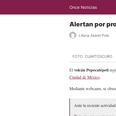
Once Noticias
Alertan por pr
Liliana Asarel Polo
FOTO: CUARTOSCURO
volcán Popocatépetl
El
regi
Ciudad de México
.
Mediante webcams, se obser
Ante la reciente activida