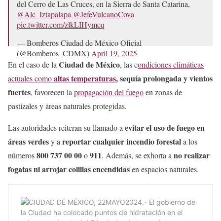
del Cerro de Las Cruces, en la Sierra de Santa Catarina,
@Alc_Iztapalapa
@JefeVulcanoCova
pic.twitter.com/zlkLIHymcq
— Bomberos Ciudad de México Oficial
(@Bomberos_CDMX)
April 19, 2025
Ciudad de México
En el caso de la
, las c
ondiciones climáticas
altas temperaturas
, sequía prolongada y vientos
actuales como
fuertes
, favorecen la
propagación del fuego
en zonas de
pastizales y áreas naturales protegidas.
evitar el uso de fuego en
Las autoridades reiteran su llamado a
áreas verdes
reportar cualquier incendio forestal
y a
a los
800 737 00 00
911
no realizar
números
o
. Además, se exhorta a
fogatas ni arrojar colillas encendidas
en espacios naturales.