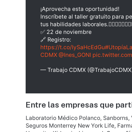
¡Aprovecha esta oportunidad!
Inscríbete al taller gratuito para
tus habilidades laborales.✍🏽👩🏽‍💻👨🏽‍
✅ 22 de noviembre
🔗 Registro:
https://t.co/IySaHcEdGu
#UtopíaLa
CDMX
@Ines_GONI
pic.twitter.c
— Trabajo CDMX (@TrabajoCDMX
Entre las empresas que part
Laboratorio Médico Polanco, Sanborns, 
Seguros Monterrey New York Life, Farma