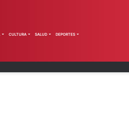
L
CULTURA
SALUD
DEPORTES
 la última ruta de Kimberly Moya