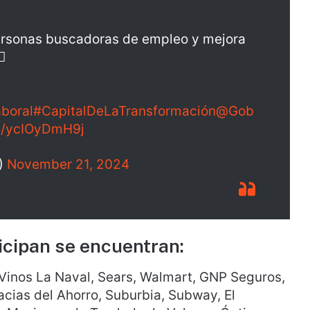
 personas buscadoras de empleo y mejora
💼
boral
#CapitalDeLaTransformación
@Gob
om/ycIOyDmH9j
)
November 21, 2024
icipan se encuentran:
Vinos La Naval, Sears, Walmart, GNP Seguros,
cias del Ahorro, Suburbia, Subway, El