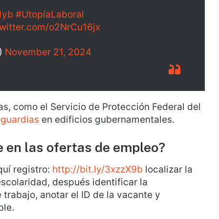
1yb
#UtopíaLaboral
twitter.com/o2NrCu16jx
)
November 21, 2024
as, como el Servicio de Protección Federal del
a
guardias
en edificios gubernamentales.
en las ofertas de empleo?
uí registro:
http://bit.ly/3xzzX9b
localizar la
scolaridad, después identificar la
trabajo, anotar el ID de la vacante y
ble.