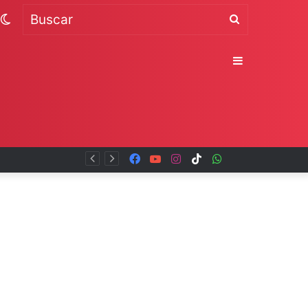
Switch
Buscar
skin
Sidebar
Facebook
YouTube
Instagram
TikTok
WhatsApp
x