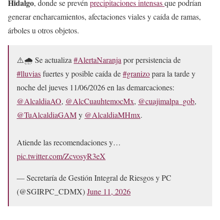
Hidalgo
, donde se prevén
precipitaciones intensas
que podrían
generar encharcamientos, afectaciones viales y caída de ramas,
árboles u otros objetos.
⚠️🌧️ Se actualiza
#AlertaNaranja
por persistencia de
#lluvias
fuertes y posible caída de
#granizo
para la tarde y
noche del jueves 11/06/2026 en las demarcaciones:
@AlcaldiaAO
,
@AlcCuauhtemocMx
,
@cuajimalpa_gob
,
@TuAlcaldiaGAM
y
@AlcaldiaMHmx
.
Atiende las recomendaciones y…
pic.twitter.com/ZcvosyR3eX
— Secretaría de Gestión Integral de Riesgos y PC
(@SGIRPC_CDMX)
June 11, 2026