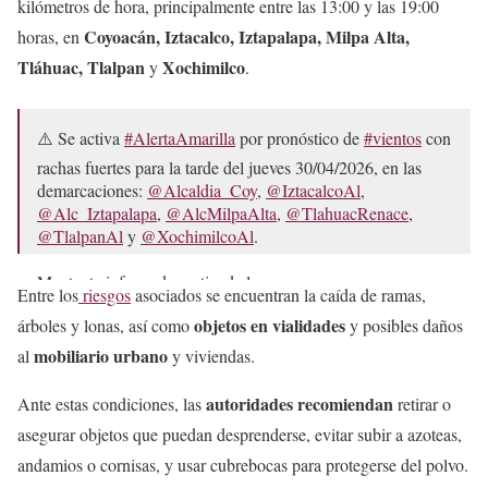
kilómetros de hora, principalmente entre las 13:00 y las 19:00
Coyoacán, Iztacalco, Iztapalapa, Milpa Alta,
horas, en
Tláhuac, Tlalpan
Xochimilco
y
.
⚠️ Se activa
#AlertaAmarilla
por pronóstico de
#vientos
con
rachas fuertes para la tarde del jueves 30/04/2026, en las
demarcaciones:
@Alcaldia_Coy
,
@IztacalcoAl
,
@Alc_Iztapalapa
,
@AlcMilpaAlta
,
@TlahuacRenace
,
@TlalpanAl
y
@XochimilcoAl
.
Mantente informado y atiende las…
Entre los
riesgos
asociados se encuentran la caída de ramas,
pic.twitter.com/09KL9PyTaw
objetos en vialidades
árboles y lonas, así como
y posibles daños
— Secretaría de Gestión Integral de Riesgos y PC
mobiliario urbano
al
y viviendas.
(@SGIRPC_CDMX)
April 30, 2026
autoridades recomiendan
Ante estas condiciones, las
retirar o
asegurar objetos que puedan desprenderse, evitar subir a azoteas,
andamios o cornisas, y usar cubrebocas para protegerse del polvo.