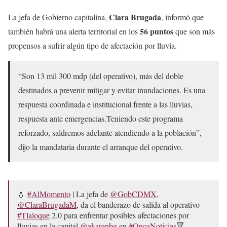
Clara Brugada
La jefa de Gobierno capitalina,
, informó que
56 puntos
también habrá una alerta territorial en los
que son más
propensos a sufrir algún tipo de afectación por lluvia.
“Son 13 mil 300 mdp (del operativo), más del doble
destinados a prevenir mitigar y evitar inundaciones. Es una
respuesta coordinada e institucional frente a las lluvias,
respuesta ante emergencias.Teniendo este programa
reforzado, saldremos adelante atendiendo a la población”,
dijo la mandataria durante el arranque del operativo.
💧
#AlMomento
| La jefa de
@GobCDMX
,
@ClaraBrugadaM
, da el banderazo de salida al operativo
#Tlaloque
2.0 para enfrentar posibles afectaciones por
lluvias en la capital.
@akarenbg
en
#OnceNoticias
🔻