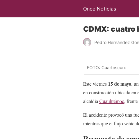
Once Noticias
CDMX: cuatro h
Pedro Hernández Gon
FOTO: Cuartoscuro
15 de mayo
Este viernes
, u
en construcción ubicada en 
alcaldía
Cuauhtémoc,
frente
El accidente provocó una fue
mientras que el flujo vehicu
Respuesta de eme