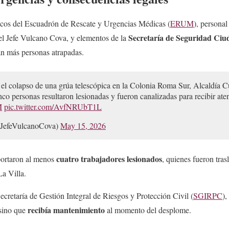
cos del Escuadrón de Rescate y Urgencias Médicas (
ERUM
), personal
Secretaría de Seguridad Ci
el Jefe Vulcano Cova, y elementos de la
n más personas atrapadas.
 el colapso de una grúa telescópica en la Colonia Roma Sur, Alcaldía 
nco personas resultaron lesionadas y fueron canalizadas para recibir ate
M
pic.twitter.com/AvfNRUbT1L
@JefeVulcanoCova)
May 15, 2026
cuatro trabajadores lesionados
portaron al menos
, quienes fueron tras
a Villa.
 Secretaría de Gestión Integral de Riesgos y Protección Civil (
SGIRPC
),
recibía mantenimiento
sino que
al momento del desplome.