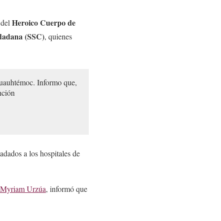
Heroico Cuerpo de
 del
udadana (SSC)
, quienes
Cuauhtémoc. Informo que,
nción
ladados a los hospitales de
Myriam Urzúa
, informó que