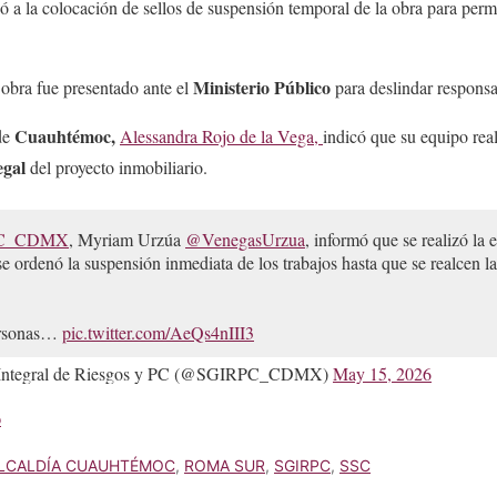
ó a la colocación de sellos de suspensión temporal de la obra para permit
Ministerio Público
 obra fue presentado ante el
para deslindar responsa
Cuauhtémoc,
 de
Alessandra Rojo de la Vega,
indicó que su equipo real
egal
del proyecto inmobiliario.
C_CDMX
, Myriam Urzúa
@VenegasUrzua
, informó que se realizó la
se ordenó la suspensión inmediata de los trabajos hasta que se realcen l
personas…
pic.twitter.com/AeQs4nIII3
n Integral de Riesgos y PC (@SGIRPC_CDMX)
May 15, 2026
o
LCALDÍA CUAUHTÉMOC
,
ROMA SUR
,
SGIRPC
,
SSC