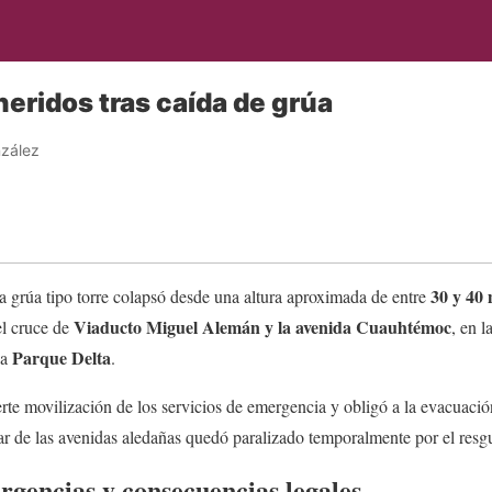
eridos tras caída de grúa
zález
30 y 40 
na grúa tipo torre colapsó desde una altura aproximada de entre
Viaducto Miguel Alemán y la avenida Cuauhtémoc
el cruce de
, en l
Parque Delta
 a
.
rte movilización de los servicios de emergencia y obligó a la evacuaci
lar de las avenidas aledañas quedó paralizado temporalmente por el resg
rgencias y consecuencias legales