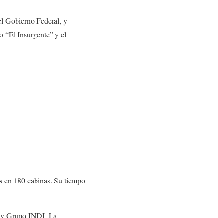
el Gobierno Federal, y
o “El Insurgente” y el
s
en 180 cabinas. Su tiempo
.
r y Grupo INDI. La