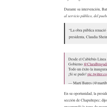
Durante su intervención, Ba
al servicio público, del pu
“La obra pública renació
presidenta, Claudia Shein
Desde el Cablebús Línea 
Gobierno
@ClaraBruga
Todo un éxito la inaugur
¡Sí se pudo!
pic.twitter
— Martí Batres (@martib
En su oportunidad, la presid
sección de Chapultepec; dij
encomendó la tarea de recupe