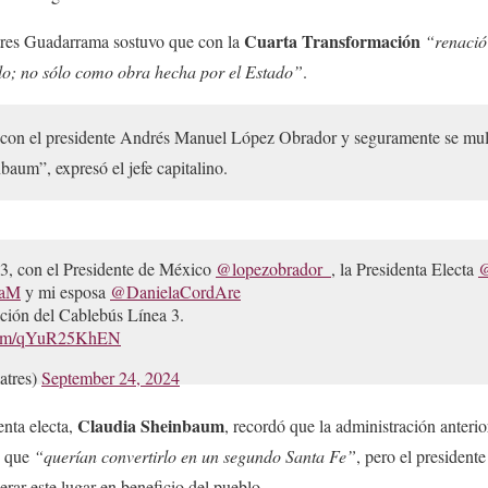
Cuarta Transformación
tres Guadarrama sostuvo que con la
“renació
eblo; no sólo como obra hecha por el Estado”
.
 con el presidente Andrés Manuel López Obrador y seguramente se mult
baum”, expresó el jefe capitalino.
3, con el Presidente de México
@lopezobrador_
, la Presidenta Electa
@
daM
y mi esposa
@DanielaCordAre
ación del Cablebús Línea 3.
.com/qYuR25KhEN
atres)
September 24, 2024
Claudia Sheinbaum
enta electa,
, recordó que la administración anterior
o que
“querían convertirlo en un segundo Santa Fe”
, pero el president
rar este lugar en beneficio del pueblo.