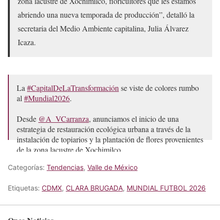
zona lacustre de Xochimilco, floricultores que les estamos
abriendo una nueva temporada de producción”, detalló la
secretaria del Medio Ambiente capitalina, Julia Álvarez
Icaza.
La
#CapitalDeLaTransformación
se viste de colores rumbo
al
#Mundial2026
.
Desde
@A_VCarranza
, anunciamos el inicio de una
estrategia de restauración ecológica urbana a través de la
instalación de topiarios y la plantación de flores provenientes
de la zona lacustre de Xochimilco…
pic.twitter.com/MZjNVOvvJy
Categorías:
Tendencias
,
Valle de México
— Clara Brugada Molina (@ClaraBrugadaM)
February 11,
2026
Etiquetas:
CDMX
,
CLARA BRUGADA
,
MUNDIAL FUTBOL 2026