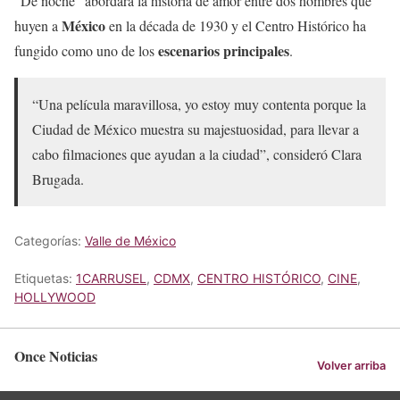
“De noche” abordará la historia de amor entre dos hombres que
México
huyen a
en la década de 1930 y el Centro Histórico ha
escenarios
principales
fungido como uno de los
.
“Una película maravillosa, yo estoy muy contenta porque la
Ciudad de México muestra su majestuosidad, para llevar a
cabo filmaciones que ayudan a la ciudad”, consideró Clara
Brugada.
Categorías:
Valle de México
Etiquetas:
1CARRUSEL
,
CDMX
,
CENTRO HISTÓRICO
,
CINE
,
HOLLYWOOD
Once Noticias
Volver arriba