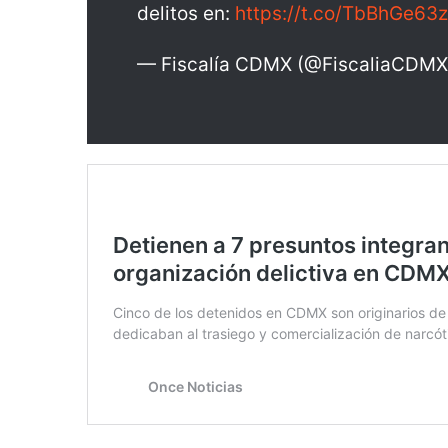
delitos en:
https://t.co/TbBhGe63
— Fiscalía CDMX (@FiscaliaCDM