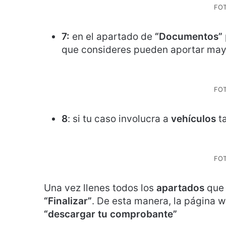
FO
7:
en el apartado de
“Documentos”
que consideres pueden aportar may
FO
8
: si tu caso involucra a
vehículos
t
FO
Una vez llenes todos los
apartados
que 
“Finalizar”
. De esta manera, la página 
“descargar tu comprobante”