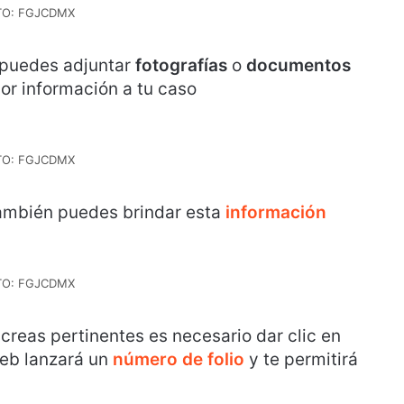
TO: FGJCDMX
puedes adjuntar
fotografías
o
documentos
or información a tu caso
TO: FGJCDMX
ambién puedes brindar esta
información
TO: FGJCDMX
creas pertinentes es necesario dar clic en
web lanzará un
número de folio
y te permitirá