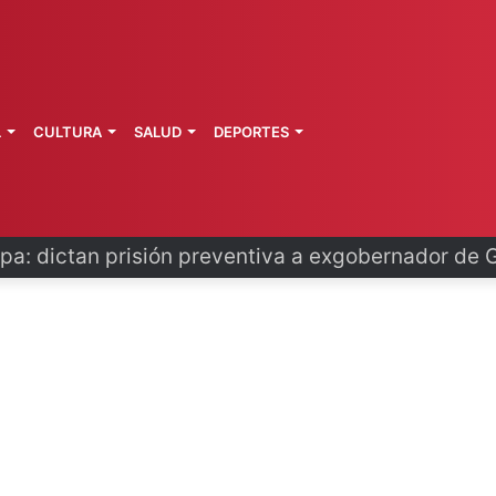
L
CULTURA
SALUD
DEPORTES
o se disculpa tras polémico plan de FIFA