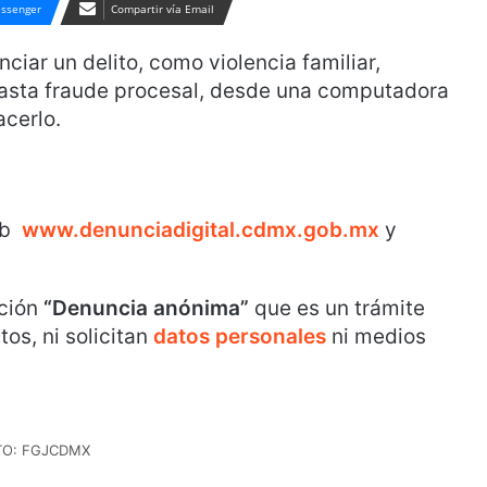
ssenger
Compartir vía Email
iar un delito, como violencia familiar,
 hasta fraude procesal, desde una computadora
acerlo.
web
www.denunciadigital.cdmx.gob.mx
y
ción
“Denuncia anónima”
que es un trámite
tos, ni solicitan
datos personales
ni medios
TO: FGJCDMX