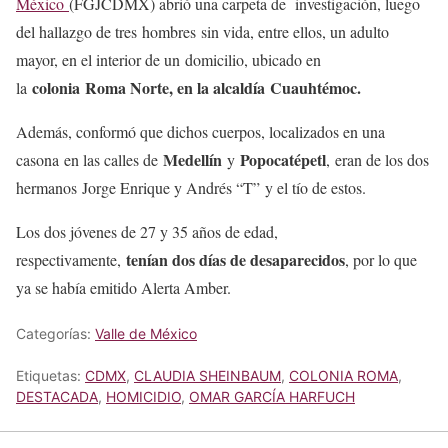
México
(FGJCDMX) abrió una carpeta de investigación, luego
del hallazgo de tres hombres sin vida, entre ellos, un adulto
mayor, en el interior de un domicilio, ubicado en
colonia Roma Norte, en la alcaldía Cuauhtémoc.
la
Además, conformó que dichos cuerpos, localizados en una
Medellín
Popocatépetl
casona en las calles de
y
, eran de los dos
hermanos Jorge Enrique y Andrés “T” y el tío de estos.
Los dos jóvenes de 27 y 35 años de edad,
tenían dos días de desaparecidos
respectivamente,
, por lo que
ya se había emitido Alerta Amber.
Categorías:
Valle de México
Etiquetas:
CDMX
,
CLAUDIA SHEINBAUM
,
COLONIA ROMA
,
DESTACADA
,
HOMICIDIO
,
OMAR GARCÍA HARFUCH