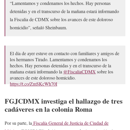
“Lamentamos y condenamos los hechos. Hay personas
detenidas y en el transcurso de la mañana estará informando
la Fiscalia de CDMX sobre los avances de este doloroso
homicidio”, señaló Sheinbaum.
El día de ayer estuve en contacto con familiares y amigos de
los hermanos Tirado. Lamentamos y condenamos los
hechos. Hay personas detenidas y en el transcurso de la
mañana estará informando la
@FiscaliaCDMX
sobre los
avances de este doloroso homicidio.
https://t.co/ZmSKcWh70I
— Dra. Claudia Sheinbaum (@Claudiashein)
December 19,
FGJCDMX investiga el hallazgo de tres
2022
cadáveres en la colonia Roma
Por su parte, la
Fiscalía General de Justicia de Ciudad de