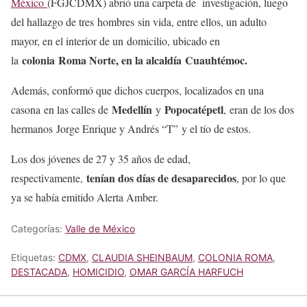
México
(FGJCDMX) abrió una carpeta de investigación, luego
del hallazgo de tres hombres sin vida, entre ellos, un adulto
mayor, en el interior de un domicilio, ubicado en
colonia Roma Norte, en la alcaldía Cuauhtémoc.
la
Además, conformó que dichos cuerpos, localizados en una
Medellín
Popocatépetl
casona en las calles de
y
, eran de los dos
hermanos Jorge Enrique y Andrés “T” y el tío de estos.
Los dos jóvenes de 27 y 35 años de edad,
tenían dos días de desaparecidos
respectivamente,
, por lo que
ya se había emitido Alerta Amber.
Categorías:
Valle de México
Etiquetas:
CDMX
,
CLAUDIA SHEINBAUM
,
COLONIA ROMA
,
DESTACADA
,
HOMICIDIO
,
OMAR GARCÍA HARFUCH