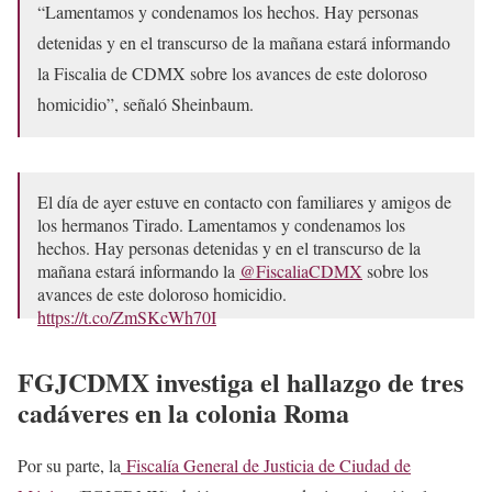
“Lamentamos y condenamos los hechos. Hay personas
detenidas y en el transcurso de la mañana estará informando
la Fiscalia de CDMX sobre los avances de este doloroso
homicidio”, señaló Sheinbaum.
El día de ayer estuve en contacto con familiares y amigos de
los hermanos Tirado. Lamentamos y condenamos los
hechos. Hay personas detenidas y en el transcurso de la
mañana estará informando la
@FiscaliaCDMX
sobre los
avances de este doloroso homicidio.
https://t.co/ZmSKcWh70I
— Dra. Claudia Sheinbaum (@Claudiashein)
December 19,
FGJCDMX investiga el hallazgo de tres
2022
cadáveres en la colonia Roma
Por su parte, la
Fiscalía General de Justicia de Ciudad de