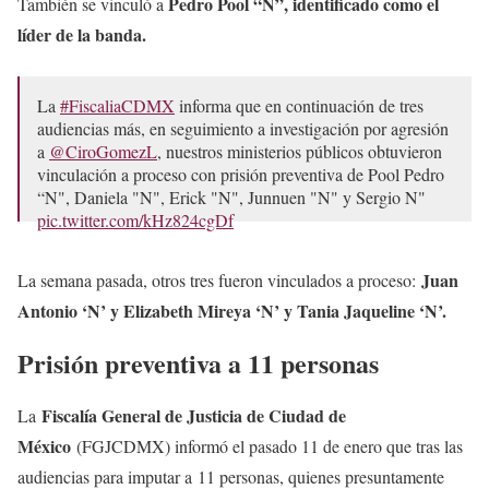
Pedro Pool “N”, identificado como el
También se vinculó a
líder de la banda.
La
#FiscaliaCDMX
informa que en continuación de tres
audiencias más, en seguimiento a investigación por agresión
a
@CiroGomezL
, nuestros ministerios públicos obtuvieron
vinculación a proceso con prisión preventiva de Pool Pedro
“N", Daniela "N", Erick "N", Junnuen "N" y Sergio N"
pic.twitter.com/kHz824cgDf
— Fiscalía CDMX (@FiscaliaCDMX)
January 18, 2023
Juan
La semana pasada, otros tres fueron vinculados a proceso:
Antonio ‘N’ y Elizabeth Mireya ‘N’ y Tania Jaqueline ‘N’.
Prisión preventiva a 11 personas
Fiscalía General de Justicia de Ciudad de
La
México
(FGJCDMX) informó el pasado 11 de enero que tras las
audiencias para imputar a 11 personas, quienes presuntamente