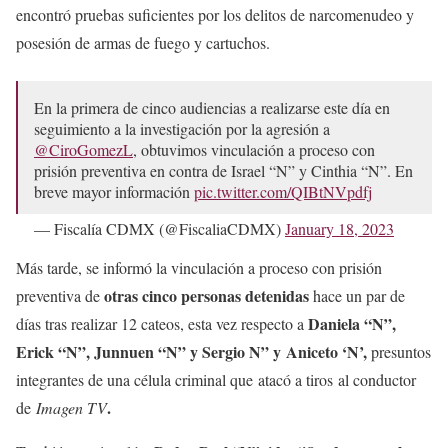
encontró pruebas suficientes por los delitos de narcomenudeo y
posesión de armas de fuego y cartuchos.
En la primera de cinco audiencias a realizarse este día en
seguimiento a la investigación por la agresión a
@CiroGomezL
, obtuvimos vinculación a proceso con
prisión preventiva en contra de Israel “N” y Cinthia “N”. En
breve mayor información
pic.twitter.com/QIBtNVpdfj
— Fiscalía CDMX (@FiscaliaCDMX)
January 18, 2023
Más tarde, se informó la vinculación a proceso con prisión
otras cinco personas detenidas
preventiva de
hace un par de
Daniela “N”,
días tras realizar 12 cateos, esta vez respecto a
Erick “N”, Junnuen “N” y Sergio N” y
Aniceto ‘N
’,
presuntos
integrantes de una célula criminal que atacó a tiros al conductor
.
de
Imagen TV