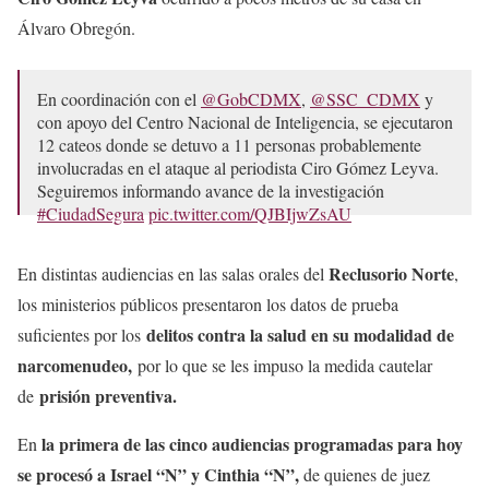
Álvaro Obregón.
En coordinación con el
@GobCDMX
,
@SSC_CDMX
y
con apoyo del Centro Nacional de Inteligencia, se ejecutaron
12 cateos donde se detuvo a 11 personas probablemente
involucradas en el ataque al periodista Ciro Gómez Leyva.
Seguiremos informando avance de la investigación
#CiudadSegura
pic.twitter.com/QJBIjwZsAU
— Fiscalía CDMX (@FiscaliaCDMX)
January 11, 2023
Reclusorio Norte
En distintas audiencias en las salas orales del
,
los ministerios públicos presentaron los datos de prueba
delitos contra la salud en su modalidad de
suficientes por los
narcomenudeo,
por lo que se les impuso la medida cautelar
prisión preventiva.
de
la primera de las cinco audiencias programadas para hoy
En
se procesó a Israel “N” y Cinthia “N”,
de quienes de juez