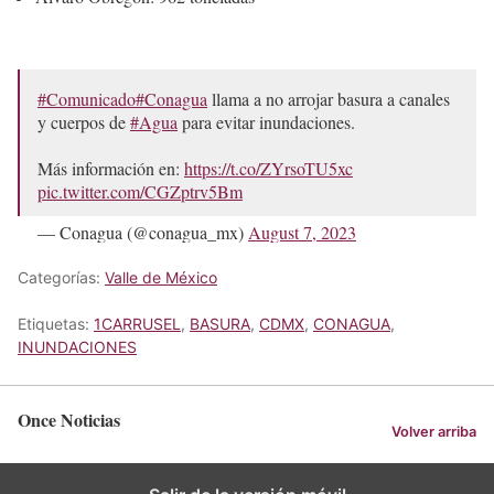
#Comunicado
#Conagua
llama a no arrojar basura a canales
y cuerpos de
#Agua
para evitar inundaciones.
Más información en:
https://t.co/ZYrsoTU5xc
pic.twitter.com/CGZptrv5Bm
— Conagua (@conagua_mx)
August 7, 2023
Categorías:
Valle de México
Etiquetas:
1CARRUSEL
,
BASURA
,
CDMX
,
CONAGUA
,
INUNDACIONES
Once Noticias
Volver arriba