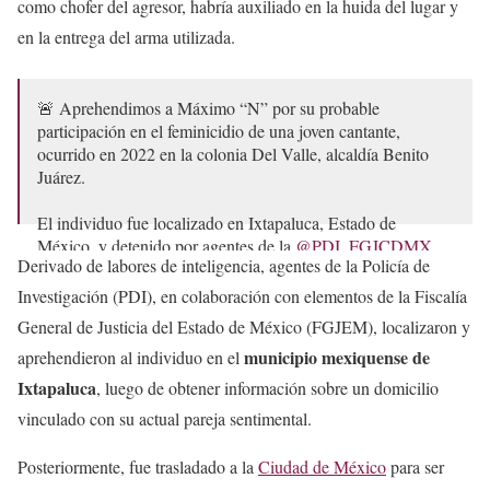
como chofer del agresor, habría auxiliado en la huida del lugar y
en la entrega del arma utilizada.
🚨 Aprehendimos a Máximo “N” por su probable
participación en el feminicidio de una joven cantante,
ocurrido en 2022 en la colonia Del Valle, alcaldía Benito
Juárez.
El individuo fue localizado en Ixtapaluca, Estado de
México, y detenido por agentes de la
@PDI_FGJCDMX
Derivado de labores de inteligencia, agentes de la Policía de
en…
pic.twitter.com/i2vUJVrjIM
Investigación (PDI), en colaboración con elementos de la Fiscalía
— Fiscalía CDMX (@FiscaliaCDMX)
October 30, 2025
General de Justicia del Estado de México (FGJEM), localizaron y
municipio mexiquense de
aprehendieron al individuo en el
Ixtapaluca
, luego de obtener información sobre un domicilio
vinculado con su actual pareja sentimental.
Posteriormente, fue trasladado a la
Ciudad de México
para ser