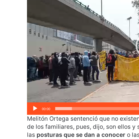
r
o
d
u
c
t
o
r
d
e
v
í
d
e
00:00
o
Melitón Ortega sentenció que no existen 
de los familiares, pues, dijo, son ellos 
las
posturas que se dan a conocer
o la