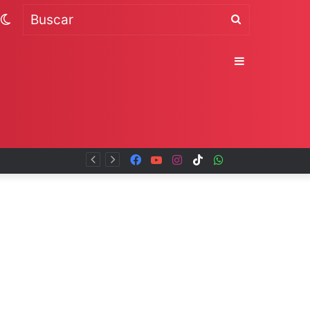
Switch
Buscar
skin
Sidebar
Facebook
YouTube
Instagram
TikTok
WhatsApp
x