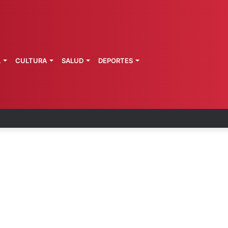
L
CULTURA
SALUD
DEPORTES
 la última ruta de Kimberly Moya