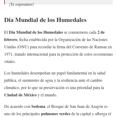
¡Te esperamos!
Más información:
https://t.co/0mijZxiXP4
Día Mundial de los Humedales
pic.twitter.com/jQ7qzj7GAJ
— Secretaría del Medio Ambiente (@SEDEMA_CDMX)
Día Mundial de los Humedales
2 de
El
se conmemora cada
January 27, 2026
febrero
, fecha establecida por la Organización de las Naciones
Unidas (ONU) para recordar la firma del Convenio de Ramsar en
1971, tratado internacional para la protección de estos ecosistemas
vitales.
Los humedales desempeñan un papel fundamental en la salud
pública, el suministro de agua y la resiliencia ante el cambio
climático, por lo que su preservación es una prioridad para la
Ciudad de México
y el mundo.
Sedema
De acuerdo con
, el Bosque de San Juan de Aragón es
pulmones verdes
uno de los principales
de la capital y alberga el