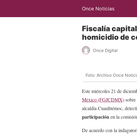
Once Noticias
Fiscalía capita
homicidio de 
Once Digital
Foto: Archivo Once Notici
Este miércoles 21 de diciemb
México (FGJCDMX)
sobre 
alcaldía Cuauhtémoc, detecti
participación
en la comisión
De acuerdo con la indagato