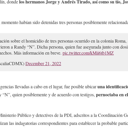
los hermanos Jorge y Andrés Tirado, así como su tío, Jo
llín, donde
 momento habían sido detenidas tres personas posiblemente relacionada
ación sobre el homicidio de tres personas ocurrido en la colonia Roma,
ieron a Randy “N”. Dicha persona, quien fue asegurada junto con dosis
 hechos. Más información en breve.
pic.twitter.com/kMii6tb1MZ
scaliaCDMX)
December 21, 2022
una identificaci
gencias llevadas a cabo en el lugar, fue posible ubicar
pernoctaba en el
y “N”, quien posiblemente y de acuerdo con testigos,
Ministerio Público y detectives de la PDI, adscritos a la Coordinación G
lizan las indagatorias correspondientes para establecer la probable parti