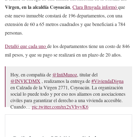
— Clara Brugada Molina (@ClaraBrugadaM)
May 16,
Virgen, en la alcaldía Coyoacán
,
Clara Brugada informó
que
2025
este nuevo inmueble constará de 196 departamentos, con una
extensión de 60 a 65 metros cuadrados y que beneficiará a 784
personas.
Detalló que cada uno
de los departamentos tiene un costo de 846
mil pesos, y que su pago se realizará en un plazo de 20 años.
Hoy, en compañía de
@IntiMunoz
, titular del
@INVICDMX
, realizamos la entrega de
#ViviendaDigna
en Calzada de la Virgen 2771, Coyoacán. La organización
social lo puede todo y por eso nos aliamos con asociaciones
civiles para garantizar el derecho a una vivienda accesible.
Cuando…
pic.twitter.com/nx2xVhyvK6
— Clara Brugada Molina (@ClaraBrugadaM)
May 16,
2025