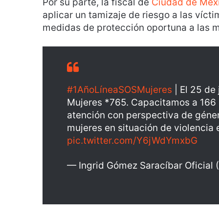
Por su parte, la fiscal de
Ciudad de Méx
aplicar un tamizaje de riesgo a las víct
medidas de protección oportuna a las m
#1AñoLíneaSOSMujeres
| El 25 de
Mujeres *765. Capacitamos a 166
atención con perspectiva de género
mujeres en situación de violencia 
pic.twitter.com/Y6jWdYmxbG
— Ingrid Gómez Saracíbar Oficia