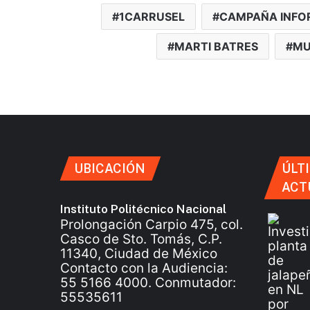
1CARRUSEL
CAMPAÑA INFO
MARTI BATRES
MU
UBICACIÓN
ÚLT
ACT
Instituto Politécnico Nacional
Prolongación Carpio 475, col.
Casco de Sto. Tomás, C.P.
11340, Ciudad de México
Contacto con la Audiencia:
55 5166 4000. Conmutador:
55535611