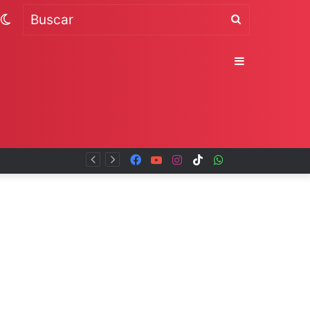
Switch
Buscar
skin
Sidebar
Facebook
YouTube
Instagram
TikTok
WhatsApp
x