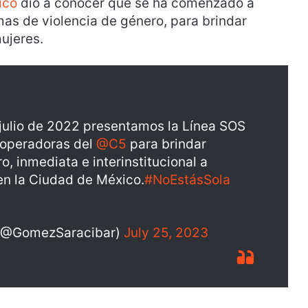
ico
dio a conocer que se ha comenzado a
imas de violencia de género, para brindar
ujeres.
 julio de 2022 presentamos la Línea SOS
 operadoras del
@C5
para brindar
, inmediata e interinstitucional a
en la Ciudad de México.
#NoEstásSola
l (@GomezSaracibar)
July 25, 2023