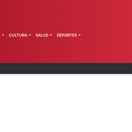
L
CULTURA
SALUD
DEPORTES
 la última ruta de Kimberly Moya