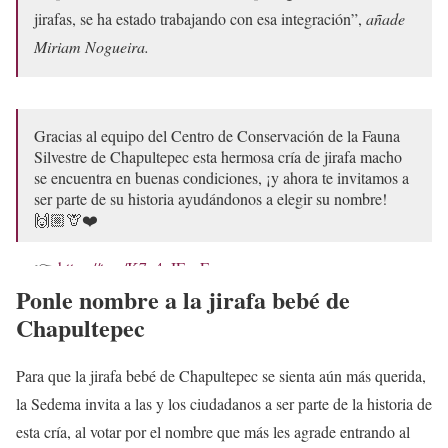
jirafas, se ha estado trabajando con esa integración”,
añade
Miriam Nogueira.
Gracias al equipo del Centro de Conservación de la Fauna
Silvestre de Chapultepec esta hermosa cría de jirafa macho
se encuentra en buenas condiciones, ¡y ahora te invitamos a
ser parte de su historia ayudándonos a elegir su nombre!
🙌🏼🦒❤️
👉
https://t.co/K7n4eJEzzE
Ponle nombre a la jirafa bebé de
2/2🧵
pic.twitter.com/coINdIxYJc
Chapultepec
— Secretaría del Medio Ambiente (@SEDEMA_CDMX)
January 25, 2024
Para que la jirafa bebé de Chapultepec se sienta aún más querida,
la Sedema invita a las y los ciudadanos a ser parte de la historia de
esta cría, al votar por el nombre que más les agrade entrando al