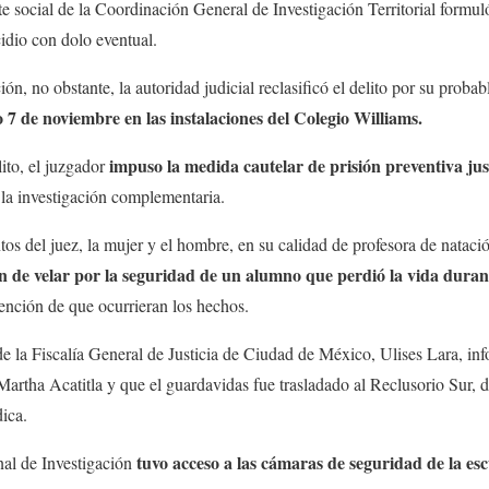
te social de la Coordinación General de Investigación Territorial formu
idio con dolo eventual.
ón, no obstante, la autoridad judicial reclasificó el delito por su probab
o 7 de noviembre en las instalaciones del Colegio Williams.
impuso la medida cautelar de prisión preventiva jus
lito, el juzgador
 la investigación complementaria.
s del juez, la mujer y el hombre, en su calidad de profesora de natació
ón de velar por la seguridad de un alumno que perdió la vida durant
tención de que ocurrieran los hechos.
de la Fiscalía General de Justicia de Ciudad de México, Ulises Lara, in
Martha Acatitla y que el guardavidas fue trasladado al Reclusorio Sur, d
dica.
tuvo acceso a las cámaras de seguridad de la esc
al de Investigación