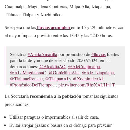
Cuajimalpa, Magdalena Contreras, Milpa Alta, Iztapalapa,
Tláhuac, Tlalpan y Xochimilco.
lluvias acumulen
Se espera que las
entre 15 y 29 milímetros, con
el mayor impacto previsto entre las 13:45 y las 22:00 horas.
Se activa
#AlertaAmarilla
por pronóstico de
#lluvias
fuertes
para la tarde y noche de este sábado 20/07/2024, en las
demarcaciones:
@AlcaldiaAO
,
@AlcCuajimalpa
,
@ALaMagdalenaC
,
@GobMilpaAlta
,
@Alc_Iztapalapa
,
@TlahuacRenace
,
@TlalpanAl
y
@XochimilcoAl
.
#PronósticoDelTiempo
…
pic.twitter.com/RhsXAUHn1T
— Secretaría de Gestión Integral de Riesgos y PC
recomienda a la población
La Secretaría
tomar las siguientes
(@SGIRPC_CDMX)
July 20, 2024
precauciones:
Utilizar paraguas o impermeables al salir de casa.
Evitar arrojar grasas o basura en el drenaje para prevenir