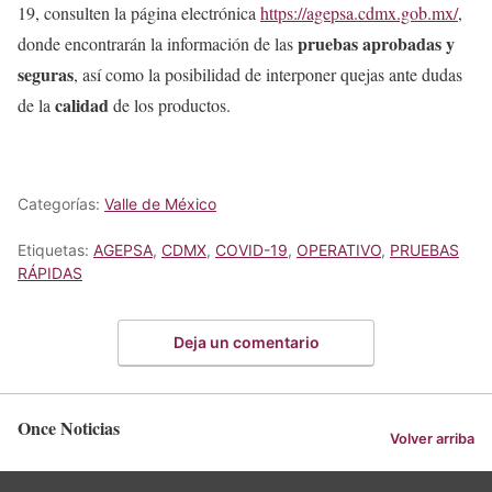
19, consulten la página electrónica
https://agepsa.cdmx.gob.mx/
,
pruebas aprobadas y
donde encontrarán la información de las
seguras
, así como la posibilidad de interponer quejas ante dudas
calidad
de la
de los productos.
Categorías:
Valle de México
Etiquetas:
AGEPSA
,
CDMX
,
COVID-19
,
OPERATIVO
,
PRUEBAS
RÁPIDAS
Deja un comentario
Once Noticias
Volver arriba