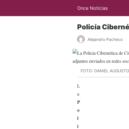
Once Noticias
Policía Cibern
Alejandro Pacheco
FOTO: DANIEL AUGUST
L
a
P
o
l
i