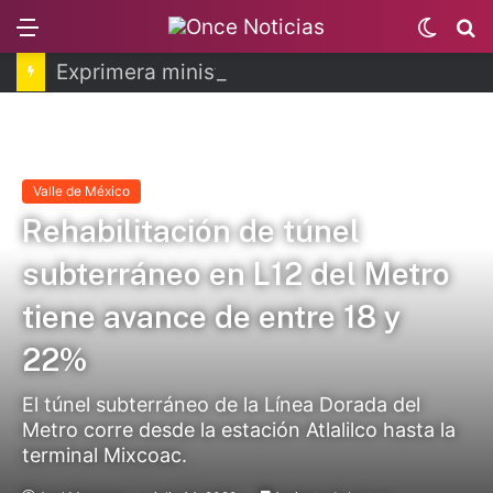
Menu
Switch
B
skin
Exprimera ministra de Perú llega a México
Valle de México
Rehabilitación de túnel
subterráneo en L12 del Metro
tiene avance de entre 18 y
22%
El túnel subterráneo de la Línea Dorada del
Metro corre desde la estación Atlalilco hasta la
terminal Mixcoac.