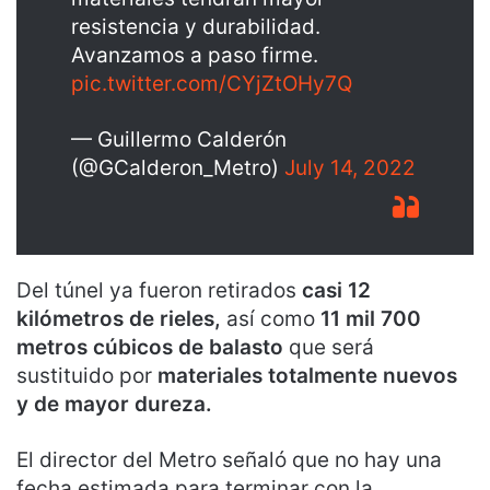
resistencia y durabilidad.
Avanzamos a paso firme.
pic.twitter.com/CYjZtOHy7Q
— Guillermo Calderón
(@GCalderon_Metro)
July 14, 2022
Del túnel ya fueron retirados
casi 12
kilómetros de rieles,
así como
11 mil 700
metros cúbicos de balasto
que será
sustituido por
materiales totalmente nuevos
y de mayor dureza.
El director del Metro señaló que no hay una
fecha estimada para terminar con la