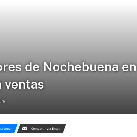
ores de Nochebuena e
 ventas
ura
ssenger
Compartir vía Email