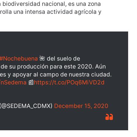
 biodiversidad nacional, es una zona
lla una intensa actividad agrícola y
#Nochebuena
🌺 del suelo de
 de su producción para este 2020. Aún
res y apoyar al campo de nuestra ciudad.
tínSedema
📰
https://t.co/POq6MiVD2d
te (@SEDEMA_CDMX)
December 15, 2020