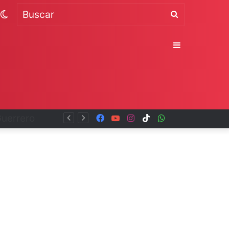
Switch
Buscar
skin
Sidebar
Facebook
YouTube
Instagram
TikTok
WhatsApp
x