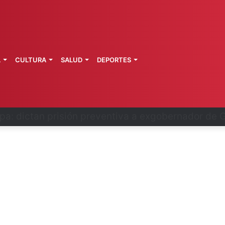
L
CULTURA
SALUD
DEPORTES
o se disculpa tras polémico plan de FIFA