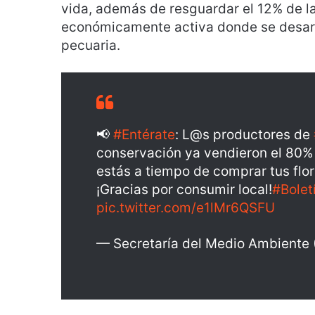
vida, además de resguardar el 12% de la
económicamente activa donde se desarro
pecuaria.
📢
#Entérate
: L@s productores de
conservación ya vendieron el 80%
estás a tiempo de comprar tus flo
¡Gracias por consumir local!
#Bole
pic.twitter.com/e1lMr6QSFU
— Secretaría del Medio Ambien