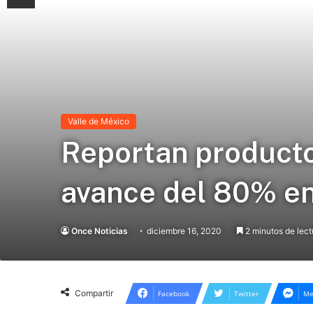
Valle de México
Reportan product
avance del 80% en
Once Noticias
diciembre 16, 2020
2 minutos de lect
Compartir
Facebook
Twitter
Me