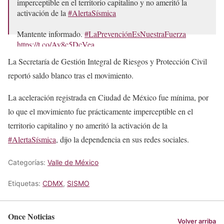
imperceptible en el territorio capitalino y no ameritó la
activación de la
#AlertaSísmica
Mantente informado.
#LaPrevenciónEsNuestraFuerza
https://t.co/Av8c5DcVea
La Secretaría de Gestión Integral de Riesgos y Protección Civil
— Secretaría de Gestión Integral de Riesgos y PC
(@SGIRPC_CDMX)
September 14, 2022
reportó saldo blanco tras el movimiento.
La aceleración registrada en Ciudad de México fue mínima, por
lo que el movimiento fue prácticamente imperceptible en el
territorio capitalino y no ameritó la activación de la
#AlertaSísmica
, dijo la dependencia en sus redes sociales.
Categorías:
Valle de México
Etiquetas:
CDMX
,
SISMO
Once Noticias
Volver arriba