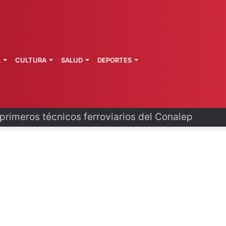
L
CULTURA
SALUD
DEPORTES
primeros técnicos ferroviarios del Conalep