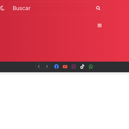
Switch
Buscar
skin
Sidebar
Facebook
YouTube
Instagram
TikTok
WhatsApp
x