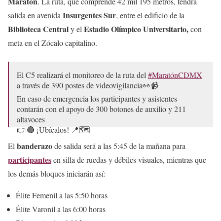
Maratón
. La ruta, que comprende 42 mil 195 metros, tendrá
Insurgentes Sur
salida en avenida
, entre el edificio de la
Biblioteca Central
Estadio Olímpico Universitario,
y el
con
meta en el Zócalo capitalino.
El C5 realizará el monitoreo de la ruta del
#MaratónCDMX
a través de 390 postes de videovigilancia👀📹
En caso de emergencia los participantes y asistentes
contarán con el apoyo de 300 botones de auxilio y 211
altavoces
👉🔴 ¡Ubícalos! 📍🗺️
🎽✅
#C5conConfianza
pic.twitter.com/t2S0bu4ZyF
banderazo
El
de salida será a las 5:45 de la mañana para
participantes
en silla de ruedas y débiles visuales, mientras que
— C5 CDMX (@C5_CDMX)
August 21, 2024
los demás bloques iniciarán así:
Élite Femenil a las 5:50 horas
Élite Varonil a las 6:00 horas